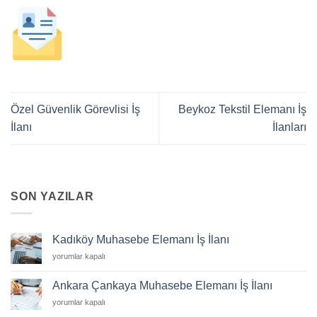
Özel Güvenlik Görevlisi İş
Beykoz Tekstil Elemanı İş
İlanı
İlanları
SON YAZILAR
Kadıköy Muhasebe Elemanı İş İlanı
Kadıköy
yorumlar kapalı
Muhasebe
Elemanı
Ankara Çankaya Muhasebe Elemanı İş İlanı
İş
Ankara
yorumlar kapalı
İlanı
Çankaya
için