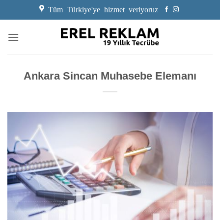
İçeriğe
Tüm Türkiye'ye hizmet veriyoruz
atla
Ankara Sincan Muhasebe Elemanı