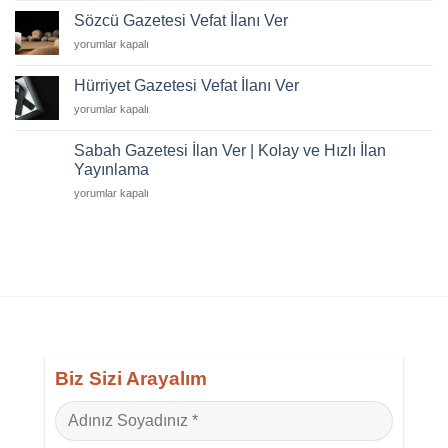
Muhasebe
Sözcü Gazetesi Vefat İlanı Ver
Elemanı
Sözcü
yorumlar kapalı
İş
Gazetesi
İlanı
Vefat
için
Hürriyet Gazetesi Vefat İlanı Ver
İlanı
Hürriyet
yorumlar kapalı
Ver
Gazetesi
için
Vefat
Sabah Gazetesi İlan Ver | Kolay ve Hızlı İlan
İlanı
Yayınlama
Ver
Sabah
için
yorumlar kapalı
Gazetesi
İlan
Ver
|
Kolay
ve
Hızlı
İlan
Yayınlama
için
Biz Sizi Arayalım